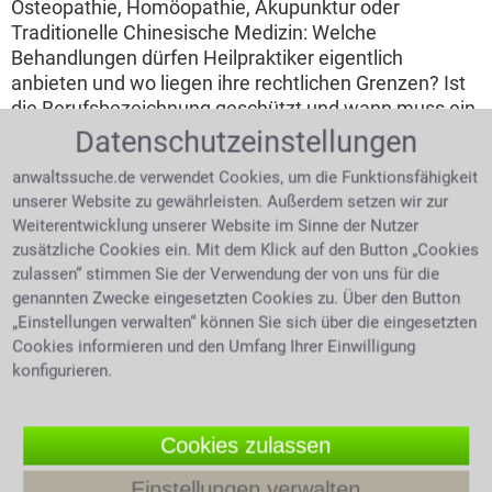
Osteopathie, Homöopathie, Akupunktur oder
Traditionelle Chinesische Medizin: Welche
Behandlungen dürfen Heilpraktiker eigentlich
anbieten und wo liegen ihre rechtlichen Grenzen? Ist
die Berufsbezeichnung geschützt und wann muss ein
Patient an einen Arzt verwiesen werden? Was gilt,
Datenschutzeinstellungen
wenn eine falsche Diagnose, eine ungeeignete
anwaltssuche.de verwendet Cookies, um die Funktionsfähigkeit
Therapie oder mangelnde Aufklärung zu
unserer Website zu gewährleisten. Außerdem setzen wir zur
gesundheitlichen Schäden führt? Und unter welchen
Weiterentwicklung unserer Website im Sinne der Nutzer
Voraussetzungen können Betroffene Schadensersatz
zusätzliche Cookies ein. Mit dem Klick auf den Button „Cookies
und Schmerzensgeld verlangen?
zulassen“ stimmen Sie der Verwendung der von uns für die
genannten Zwecke eingesetzten Cookies zu. Über den Button
4.0 /
5
(694 Bewertungen)
„Einstellungen verwalten“ können Sie sich über die eingesetzten
Cookies informieren und den Umfang Ihrer Einwilligung
konfigurieren.
Cookies zulassen
Einstellungen verwalten