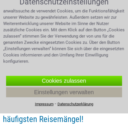
Datenschutzeinstellungen
anwaltssuche.de verwendet Cookies, um die Funktionsfähigkeit
4.0 /
5
(479 Bewertungen)
unserer Website zu gewährleisten. Außerdem setzen wir zur
Weiterentwicklung unserer Website im Sinne der Nutzer
zusätzliche Cookies ein. Mit dem Klick auf den Button „Cookies
zulassen“ stimmen Sie der Verwendung der von uns für die
genannten Zwecke eingesetzten Cookies zu. Über den Button
„Einstellungen verwalten“ können Sie sich über die eingesetzten
Cookies informieren und den Umfang Ihrer Einwilligung
konfigurieren.
Cookies zulassen
Einstellungen verwalten
Expertentipp vom 03.08.2026
⁃
Impressum
Datenschutzerklärung
Reisepreis mindern – die 10
häufigsten Reisemängel!