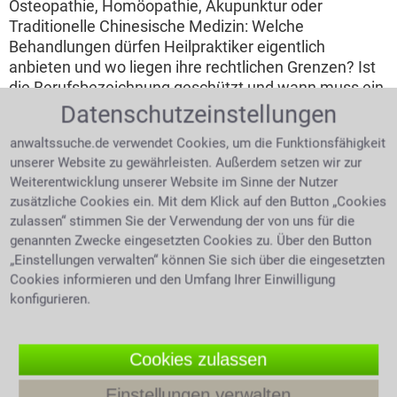
Osteopathie, Homöopathie, Akupunktur oder
Traditionelle Chinesische Medizin: Welche
Behandlungen dürfen Heilpraktiker eigentlich
anbieten und wo liegen ihre rechtlichen Grenzen? Ist
die Berufsbezeichnung geschützt und wann muss ein
Patient an einen Arzt verwiesen werden? Was gilt,
Datenschutzeinstellungen
wenn eine falsche Diagnose, eine ungeeignete
anwaltssuche.de verwendet Cookies, um die Funktionsfähigkeit
Therapie oder mangelnde Aufklärung zu
unserer Website zu gewährleisten. Außerdem setzen wir zur
gesundheitlichen Schäden führt? Und unter welchen
Weiterentwicklung unserer Website im Sinne der Nutzer
Voraussetzungen können Betroffene Schadensersatz
zusätzliche Cookies ein. Mit dem Klick auf den Button „Cookies
und Schmerzensgeld verlangen?
zulassen“ stimmen Sie der Verwendung der von uns für die
genannten Zwecke eingesetzten Cookies zu. Über den Button
4.0 /
5
(694 Bewertungen)
„Einstellungen verwalten“ können Sie sich über die eingesetzten
Cookies informieren und den Umfang Ihrer Einwilligung
konfigurieren.
Cookies zulassen
Einstellungen verwalten