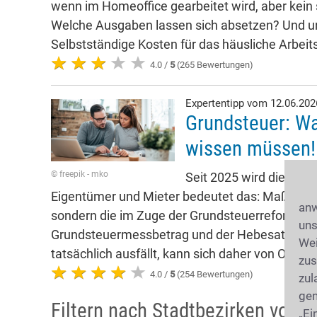
wenn im Homeoffice gearbeitet wird, aber kein
Welche Ausgaben lassen sich absetzen? Und 
Selbstständige Kosten für das häusliche Arbe
4.0 /
5
(265 Bewertungen)
Expertentipp vom 12.06.20
Grundsteuer: Wa
wissen müssen!
© freepik - mko
Seit 2025 wird die Gru
Eigentümer und Mieter bedeutet das: Maßgeblich
anw
sondern die im Zuge der Grundsteuerreform neu
uns
Grundsteuermessbetrag und der Hebesatz der j
Wei
tatsächlich ausfällt, kann sich daher von Ort zu
zus
4.0 /
5
(254 Bewertungen)
zul
gen
Filtern nach Stadtbezirken von 
„Ei