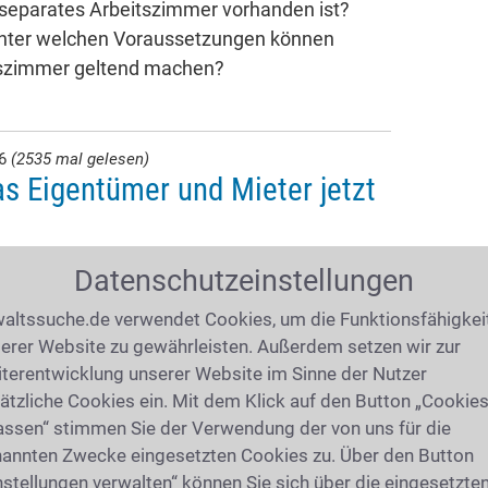
 separates Arbeitszimmer vorhanden ist?
unter welchen Voraussetzungen können
itszimmer geltend machen?
26
(2535 mal gelesen)
s Eigentümer und Mieter jetzt
ndsteuer nach neuen Regeln erhoben. Für
Datenschutzeinstellungen
 sind nicht mehr die alten Einheitswerte,
altssuche.de verwendet Cookies, um die Funktionsfähigkei
 festgestellten Werte, der
erer Website zu gewährleisten. Außerdem setzen wir zur
eweiligen Gemeinde. Wie hoch die Belastung
terentwicklung unserer Website im Sinne der Nutzer
 Ort deutlich unterscheiden.
ätzliche Cookies ein. Mit dem Klick auf den Button „Cookie
assen“ stimmen Sie der Verwendung der von uns für die
annten Zwecke eingesetzten Cookies zu. Über den Button
Saarbrücken
nstellungen verwalten“ können Sie sich über die eingesetzte