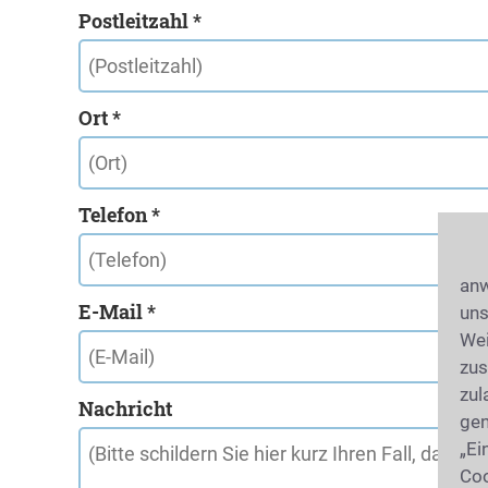
Postleitzahl *
Ort *
Telefon *
anw
E-Mail *
uns
Wei
zus
zul
Nachricht
gen
„Ei
Coo