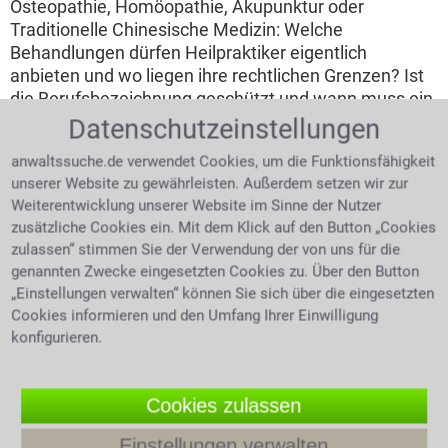
Osteopathie, Homöopathie, Akupunktur oder
Traditionelle Chinesische Medizin: Welche
Behandlungen dürfen Heilpraktiker eigentlich
anbieten und wo liegen ihre rechtlichen Grenzen? Ist
die Berufsbezeichnung geschützt und wann muss ein
Patient an einen Arzt verwiesen werden? Was gilt,
Datenschutzeinstellungen
wenn eine falsche Diagnose, eine ungeeignete
anwaltssuche.de verwendet Cookies, um die Funktionsfähigkeit
Therapie oder mangelnde Aufklärung zu
unserer Website zu gewährleisten. Außerdem setzen wir zur
gesundheitlichen Schäden führt? Und unter welchen
Weiterentwicklung unserer Website im Sinne der Nutzer
Voraussetzungen können Betroffene Schadensersatz
zusätzliche Cookies ein. Mit dem Klick auf den Button „Cookies
und Schmerzensgeld verlangen?
zulassen“ stimmen Sie der Verwendung der von uns für die
genannten Zwecke eingesetzten Cookies zu. Über den Button
4.0 /
5
(694 Bewertungen)
„Einstellungen verwalten“ können Sie sich über die eingesetzten
Cookies informieren und den Umfang Ihrer Einwilligung
konfigurieren.
Cookies zulassen
Einstellungen verwalten