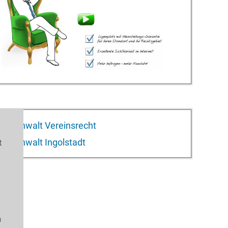
Anwalt Vereinsrecht
Anwalt Ingolstadt
t
s
n