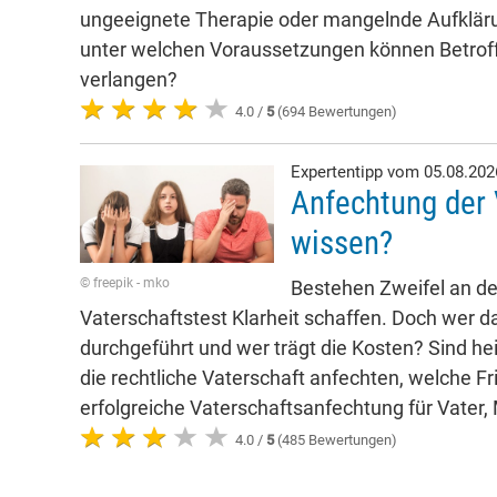
ungeeignete Therapie oder mangelnde Aufkläru
unter welchen Voraussetzungen können Betro
verlangen?
4.0 /
5
(694 Bewertungen)
Expertentipp vom 05.08.20
Anfechtung der 
wissen?
© freepik - mko
Bestehen Zweifel an der
Vaterschaftstest Klarheit schaffen. Doch wer da
durchgeführt und wer trägt die Kosten? Sind he
die rechtliche Vaterschaft anfechten, welche Fr
erfolgreiche Vaterschaftsanfechtung für Vater,
4.0 /
5
(485 Bewertungen)