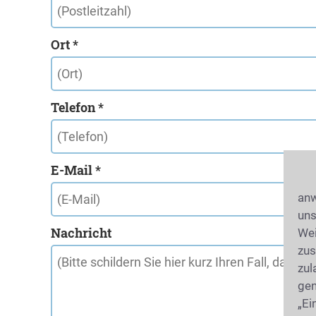
Ort *
Telefon *
E-Mail *
anw
uns
Nachricht
Wei
zus
zul
gen
„Ei