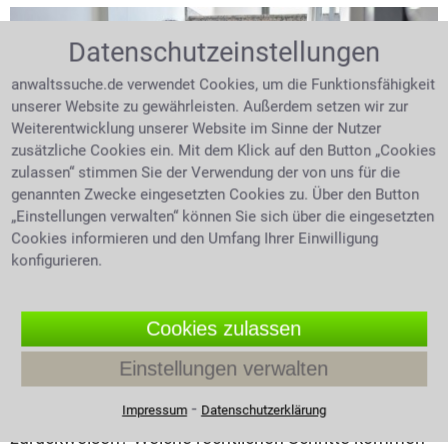
Datenschutzeinstellungen
anwaltssuche.de verwendet Cookies, um die Funktionsfähigkeit
unserer Website zu gewährleisten. Außerdem setzen wir zur
Weiterentwicklung unserer Website im Sinne der Nutzer
zusätzliche Cookies ein. Mit dem Klick auf den Button „Cookies
zulassen“ stimmen Sie der Verwendung der von uns für die
Expertentipp vom 10.04.2026
genannten Zwecke eingesetzten Cookies zu. Über den Button
„Einstellungen verwalten“ können Sie sich über die eingesetzten
Kind von Schule abgelehnt: Was
Cookies informieren und den Umfang Ihrer Einwilligung
können die Eltern jetzt tun?
konfigurieren.
Die Wunschschule steht fest, doch die Aufnahme
bleibt aus: Das ist für viele Familien ein harter
Cookies zulassen
Einschnitt. Nicht selten stellt sich dann die Frage, ob
Einstellungen verwalten
die Ablehnung überhaupt rechtmäßig ist und welche
Möglichkeiten Eltern nun haben. Unter welchen
⁃
Impressum
Datenschutzerklärung
Voraussetzungen darf eine Schule ein Kind
zurückweisen? Welche rechtlichen Schritte kommen