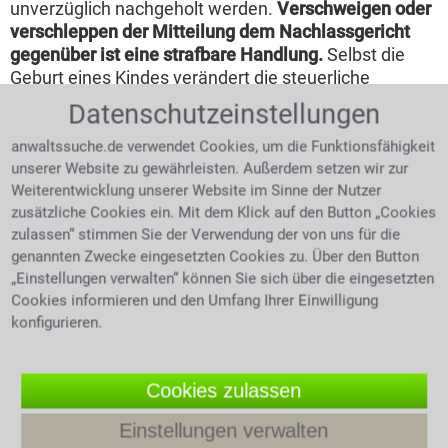
unverzüglich nachgeholt werden.
Verschweigen oder
verschleppen der Mitteilung dem Nachlassgericht
gegenüber ist eine strafbare Handlung.
Selbst die
Geburt eines Kindes verändert die steuerliche
Situation und muss angegeben werden. Ein
Datenschutzeinstellungen
Firmeninhaber hat jedoch noch mit viel komplexeren
steuerlichen Themen zu kämpfen, die steuerliches
anwaltssuche.de verwendet Cookies, um die Funktionsfähigkeit
Fachwissen erfordern.
Gegen das Steuerrecht zu
unserer Website zu gewährleisten. Außerdem setzen wir zur
Weiterentwicklung unserer Website im Sinne der Nutzer
verstoßen zieht Strafen nach sich.
Ein frühzeitiger
zusätzliche Cookies ein. Mit dem Klick auf den Button „Cookies
Gang zum Anwalt für Steuerrecht, ist bei Fragen das
zulassen“ stimmen Sie der Verwendung der von uns für die
Steuerrecht betreffend, unbedingt anzuraten. Sie
genannten Zwecke eingesetzten Cookies zu. Über den Button
suchen einen Anwalt für Steuerrecht? Wir können
„Einstellungen verwalten“ können Sie sich über die eingesetzten
Ihnen helfen.
Cookies informieren und den Umfang Ihrer Einwilligung
konfigurieren.
Rechtliche Schritte gegen einen
Steuerbescheid
Cookies zulassen
Hat man die Pflicht eine
Steuererklärung
Einstellungen verwalten
abzugeben so schickt