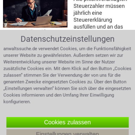
Steuerzahler müssen
jährlich eine
Steuererklärung
ausfüllen und an das
Steueranwalt überprüft
Finanzamt schicken.
Datenschutzeinstellungen
Steuerbescheid
Dieses prüft und erstellt
einen Steuerbescheid.
anwaltssuche.de verwendet Cookies, um die Funktionsfähigkeit
Darin steht dann die tatsächlich zu entrichtende
unserer Website zu gewährleisten. Außerdem setzen wir zur
Steuer mit der Aufforderung eine Nachzahlung zu
Weiterentwicklung unserer Website im Sinne der Nutzer
leisten oder auch einer Erstattung zurücküberwiesen
zusätzliche Cookies ein. Mit dem Klick auf den Button „Cookies
zu bekommen. Gegen einen fehlerhaften
zulassen“ stimmen Sie der Verwendung der von uns für die
genannten Zwecke eingesetzten Cookies zu. Über den Button
Steuerbescheid kann man Einspruch erheben. Um
„Einstellungen verwalten“ können Sie sich über die eingesetzten
das Steuerrecht in seiner Gänze zu verstehen, bedarf
Cookies informieren und den Umfang Ihrer Einwilligung
es Fachwissen. Bei Fragen zu Ihrem Steuerbescheid
konfigurieren.
holen Sie sich einen fachkundigen Anwalt für
Strafrecht zu Hilfe.
Cookies zulassen
Steuerhinterziehung
Einstellungen verwalten
Die Finanzbehörden