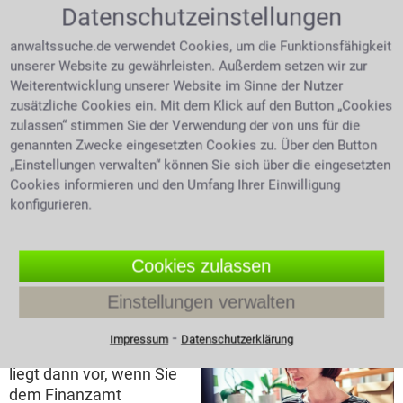
Steuerbescheid erstellt
Datenschutzeinstellungen
Anwalt prüft mit Lupe
und zugesandt. Der
Steuerbescheid
anwaltssuche.de verwendet Cookies, um die Funktionsfähigkeit
Steuerbescheid teilt
unserer Website zu gewährleisten. Außerdem setzen wir zur
Ihnen mit, was Sie für
Weiterentwicklung unserer Website im Sinne der Nutzer
das Jahr an Steuern zu entrichten haben, bzw. ob Sie
zusätzliche Cookies ein. Mit dem Klick auf den Button „Cookies
evtl. zu viel gezahlt haben und daher mit einer
zulassen“ stimmen Sie der Verwendung der von uns für die
Erstattung rechnen können. Die Rechtsmittel, die man
genannten Zwecke eingesetzten Cookies zu. Über den Button
gegen einen fraglichen Steuerbescheid hat, sind als
„Einstellungen verwalten“ können Sie sich über die eingesetzten
erster Schritt der Einspruch und als zweiter Schritt die
Cookies informieren und den Umfang Ihrer Einwilligung
Klage. Ohne Fachwissen ist es kaum möglich,
konfigurieren.
Steuerprobleme richtig anzugehen. Wenden Sie sich
daher an einen Anwalt, wenn der Fiskus Ihre Rechte
missachtet.
Cookies zulassen
Steuerhinterziehung
Einstellungen verwalten
Eine
⁃
Impressum
Datenschutzerklärung
Steuerhinterziehung
liegt dann vor, wenn Sie
dem Finanzamt