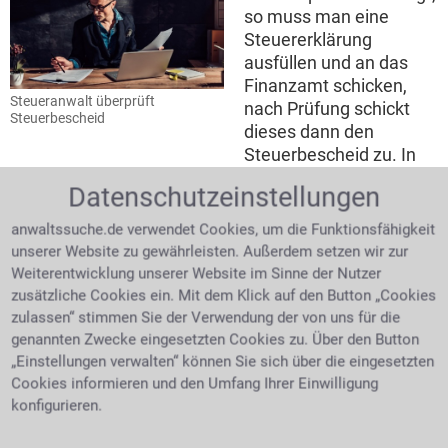
so muss man eine
Steuererklärung
ausfüllen und an das
Finanzamt schicken,
Steueranwalt überprüft
nach Prüfung schickt
Steuerbescheid
dieses dann den
Steuerbescheid zu. In
diesem steht dann die Information über evtl. zu viel
Datenschutzeinstellungen
oder zu wenig entrichtete Steuer mit der erfreulichen
Nachricht der Rückerstattung oder der Aufforderung
anwaltssuche.de verwendet Cookies, um die Funktionsfähigkeit
zu wenig geleistete Steuer nachzuzahlen. Die
unserer Website zu gewährleisten. Außerdem setzen wir zur
Rechtsmittel, die man gegen einen fraglichen
Weiterentwicklung unserer Website im Sinne der Nutzer
Steuerbescheid hat, sind als erster Schritt der
zusätzliche Cookies ein. Mit dem Klick auf den Button „Cookies
Einspruch und als zweiter Schritt die Klage. Um das
zulassen“ stimmen Sie der Verwendung der von uns für die
Steuerrecht in seiner Gänze zu verstehen, bedarf es
genannten Zwecke eingesetzten Cookies zu. Über den Button
Fachwissen. Wenden Sie sich daher an einen Anwalt,
„Einstellungen verwalten“ können Sie sich über die eingesetzten
wenn der Fiskus Ihre Rechte missachtet.
Cookies informieren und den Umfang Ihrer Einwilligung
konfigurieren.
Steuerhinterziehung