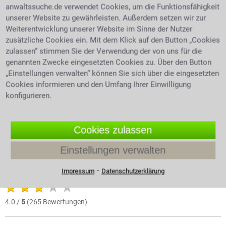
Expertentipp vom 17.06.2026
anwaltssuche.de verwendet Cookies, um die Funktionsfähigkeit
unserer Website zu gewährleisten. Außerdem setzen wir zur
Kann man das häusliche
Weiterentwicklung unserer Website im Sinne der Nutzer
zusätzliche Cookies ein. Mit dem Klick auf den Button „Cookies
Arbeitszimmer von der Steuer
zulassen“ stimmen Sie der Verwendung der von uns für die
absetzen?
genannten Zwecke eingesetzten Cookies zu. Über den Button
„Einstellungen verwalten“ können Sie sich über die eingesetzten
Wann können Arbeitnehmer und Selbstständige
Cookies informieren und den Umfang Ihrer Einwilligung
Kosten für ein häusliches Arbeitszimmer steuerlich
konfigurieren.
geltend machen? Welche Voraussetzungen muss der
Raum erfüllen, damit das Finanzamt ihn anerkennt?
Was gilt, wenn im Homeoffice gearbeitet wird, aber
Cookies zulassen
kein separates Arbeitszimmer vorhanden ist? Welche
Einstellungen verwalten
Ausgaben lassen sich absetzen? Und unter welchen
Voraussetzungen können Selbstständige Kosten für
⁃
Impressum
Datenschutzerklärung
das häusliche Arbeitszimmer geltend machen?
4.0 /
5
(265 Bewertungen)