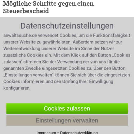
Mögliche Schritte gegen einen
Steuerbescheid
Alle pflichtveranlagten
Datenschutzeinstellungen
Steuerzahler müssen
anwaltssuche.de verwendet Cookies, um die Funktionsfähigkeit
jährlich eine
unserer Website zu gewährleisten. Außerdem setzen wir zur
Steuererklärung
Weiterentwicklung unserer Website im Sinne der Nutzer
ausfüllen und an das
zusätzliche Cookies ein. Mit dem Klick auf den Button „Cookies
Steueranwalt mit Lupe auf
Finanzamt schicken.
Münzen
zulassen“ stimmen Sie der Verwendung der von uns für die
Dieses prüft und erstellt
genannten Zwecke eingesetzten Cookies zu. Über den Button
einen Steuerbescheid.
„Einstellungen verwalten“ können Sie sich über die eingesetzten
Dieser gibt Auskunft über zu viel oder zu wenig
Cookies informieren und den Umfang Ihrer Einwilligung
entrichtete Steuer mit dem Hinweis der
konfigurieren.
Rückerstattung oder der Aufforderung zur
Nachzahlung. Wie gegen jeden amtlichen Bescheid
sind auch gegen den Steuerbescheid Rechtsmittel
Cookies zulassen
möglich, zunächst per Einspruch, dann auf dem Wege
einer Klage. Die Tiefe des Steuerrechts ist nur schwer
Einstellungen verwalten
zu durchleuchten, hier ist Fachwissen gefragt. Fragen
⁃
Sie einen Anwalt für Steuerrecht in Philippsburg zu
Impressum
Datenschutzerklärung