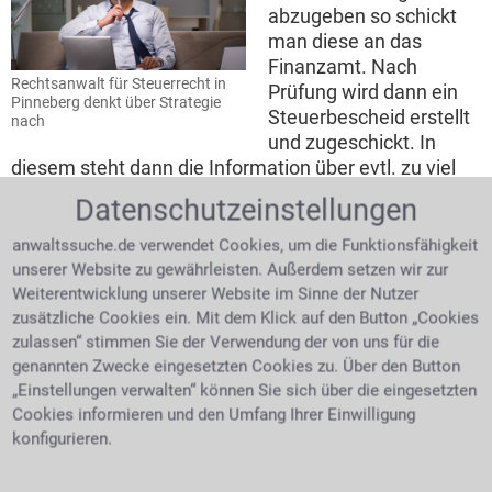
abzugeben so schickt
man diese an das
Finanzamt. Nach
Rechtsanwalt für Steuerrecht in
Prüfung wird dann ein
Pinneberg denkt über Strategie
Steuerbescheid erstellt
nach
und zugeschickt. In
diesem steht dann die Information über evtl. zu viel
oder zu wenig entrichtete Steuer mit der erfreulichen
Datenschutzeinstellungen
Nachricht der Rückerstattung oder der Aufforderung
zu wenig geleistete Steuer nachzuzahlen. Die
anwaltssuche.de verwendet Cookies, um die Funktionsfähigkeit
Rechtsmittel, die man gegen einen fraglichen
unserer Website zu gewährleisten. Außerdem setzen wir zur
Steuerbescheid hat, sind als erster Schritt der
Weiterentwicklung unserer Website im Sinne der Nutzer
Einspruch und als zweiter Schritt die Klage. Ohne
zusätzliche Cookies ein. Mit dem Klick auf den Button „Cookies
zulassen“ stimmen Sie der Verwendung der von uns für die
Fachwissen ist es kaum möglich, Steuerprobleme
genannten Zwecke eingesetzten Cookies zu. Über den Button
richtig anzugehen. Wenden Sie sich daher an einen
„Einstellungen verwalten“ können Sie sich über die eingesetzten
Anwalt, wenn der Fiskus Ihre Rechte missachtet.
Cookies informieren und den Umfang Ihrer Einwilligung
Steuerhinterziehung
konfigurieren.
Eine