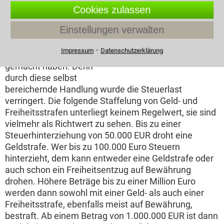
Steuerhinterziehung
Cookies zulassen
liegt dann vor, wenn Sie
Einstellungen verwalten
dem Finanzamt
unrichtige oder
⁃
Impressum
Datenschutzerklärung
Unternehmerin tippt auf
unvollständige Angaben
Taschenrechner
gemacht haben. Denn
durch diese selbst
bereichernde Handlung wurde die Steuerlast
verringert. Die folgende Staffelung von Geld- und
Freiheitsstrafen unterliegt keinem Regelwert, sie sind
vielmehr als Richtwert zu sehen. Bis zu einer
Steuerhinterziehung von 50.000 EUR droht eine
Geldstrafe. Wer bis zu 100.000 Euro Steuern
hinterzieht, dem kann entweder eine Geldstrafe oder
auch schon ein Freiheitsentzug auf Bewährung
drohen. Höhere Beträge bis zu einer Million Euro
werden dann sowohl mit einer Geld- als auch einer
Freiheitsstrafe, ebenfalls meist auf Bewährung,
bestraft. Ab einem Betrag von 1.000.000 EUR ist dann