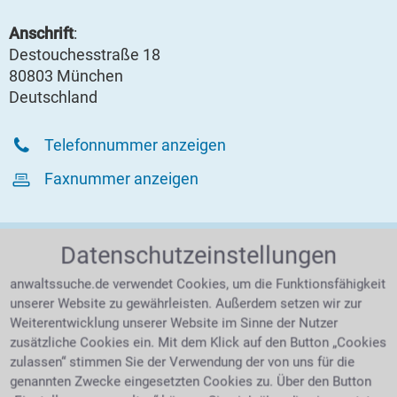
Anschrift
:
Destouchesstraße 18
80803 München
Deutschland
Telefonnummer anzeigen
Faxnummer anzeigen
Datenschutzeinstellungen
KONTAKTFORMULAR / RÜCKRUF
anwaltssuche.de verwendet Cookies, um die Funktionsfähigkeit
unserer Website zu gewährleisten. Außerdem setzen wir zur
Am einfachsten nehmen Sie mit unserer Kanzlei Kontakt auf,
Weiterentwicklung unserer Website im Sinne der Nutzer
zusätzliche Cookies ein. Mit dem Klick auf den Button „Cookies
indem Sie das nachfolgende Formular ausfüllen.
zulassen“ stimmen Sie der Verwendung der von uns für die
Gerne rufen wir Sie
kostenlos und völlig unverbindlich
genannten Zwecke eingesetzten Cookies zu. Über den Button
zurück.