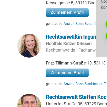
Coo
Kesselgasse 5, 53111 Bonn
kon
Zu meinem Profil
gelistet in:
Anwalt Bonn Beuel
(35,09k
Rechtsanwältin Ingund Ho
Hohlfeld Ketzer Driesen
Rechtsanwältin · Fachanwältin f
Fritz-Tillmann-Straße 13, 53113
Zu meinem Profil
gelistet in:
Anwalt Bonn Stadtbezirk
(3
Rechtsanwalt Steffen Koc
Holtorfer Straße 35, 53229 Bonn