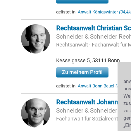
gelistet in:
Anwalt Königswinter
(34,4
Rechtsanwalt Christian S
Schneider & Schneider Rec
Rechtsanwalt · Fachanwalt für
Kesselgasse 5, 53111 Bonn
Zu meinem Profil
anw
gelistet in:
Anwalt Bonn Beuel
(35,09k
uns
Wei
Rechtsanwalt Johannes S
zus
Schneider & Schneider Rec
zul
gen
Fachanwalt für Sozialrecht · Fa
„Ei