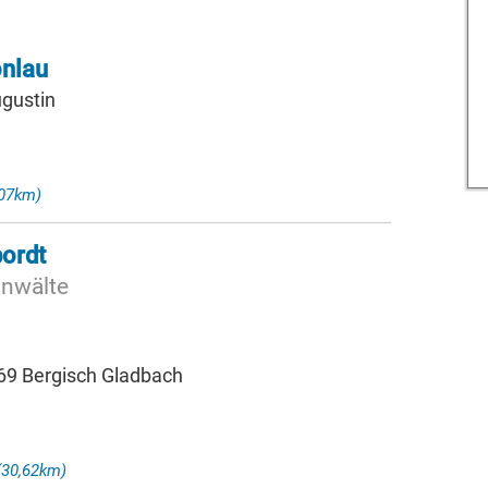
onlau
ugustin
,07km)
ordt
anwälte
69 Bergisch Gladbach
(30,62km)