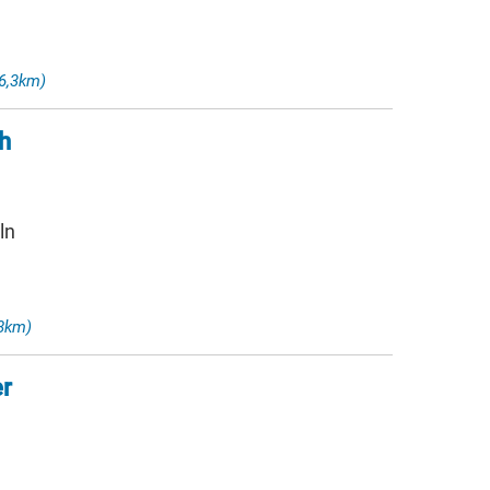
6,3km)
h
ln
58km)
er