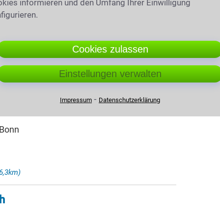
kies informieren und den Umfang Ihrer Einwilligung
figurieren.
Cookies zulassen
m)
Einstellungen verwalten
hlfeld
⁃
Impressum
Datenschutzerklärung
ür Familienrecht · Mediatorin
 Bonn
6,3km)
h