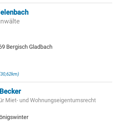
ielenbach
anwälte
69 Bergisch Gladbach
(30,62km)
 Becker
für Miet- und Wohnungseigentumsrecht
önigswinter