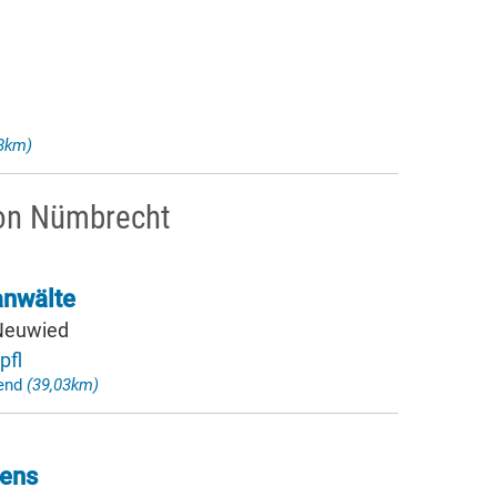
58km)
von Nümbrecht
anwälte
 Neuwied
pfl
rend
(39,03km)
rens