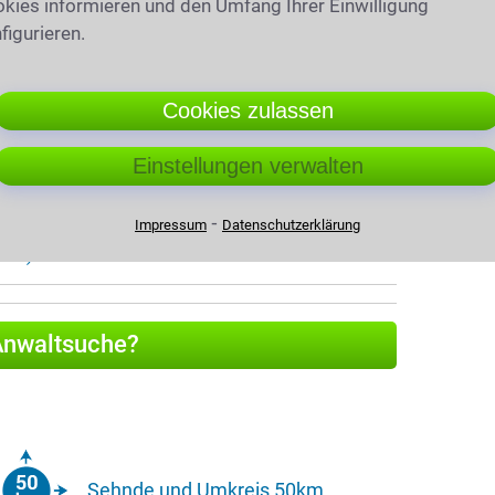
kies informieren und den Umfang Ihrer Einwilligung
Hanns-Georg Fricke
·
Sebastian Alexander
figurieren.
,36km)
Cookies zulassen
Einstellungen verwalten
te
hweig
⁃
Impressum
Datenschutzerklärung
47km)
 Anwaltsuche?
Sehnde und Umkreis 50km