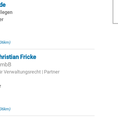
de
llegen
er
,36km)
ristian Fricke
G mbB
r Verwaltungsrecht | Partner
r
,36km)