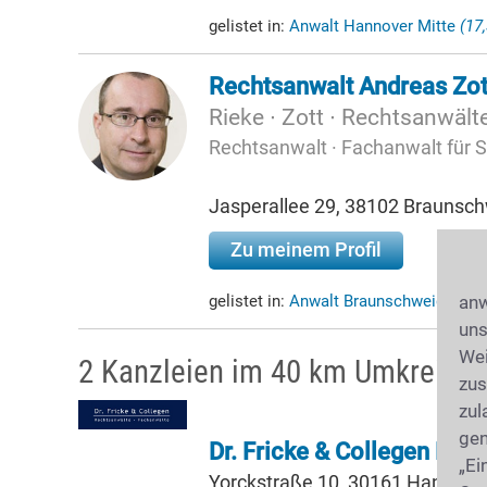
gelistet in:
Anwalt Hannover Mitte
(17
Rechtsanwalt Andreas Zot
Rieke ∙ Zott ∙ Rechtsanwält
Rechtsanwalt · Fachanwalt für S
Jasperallee 29, 38102 Braunsc
Zu meinem Profil
gelistet in:
Anwalt Braunschweig
(38,
anw
uns
Wei
2 Kanzleien im 40 km Umkreis v
zus
zul
gen
Dr. Fricke & Collegen Par
„Ei
Yorckstraße 10, 30161 Hannove