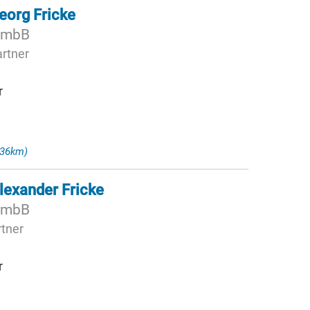
eorg Fricke
G mbB
artner
r
,36km)
lexander Fricke
G mbB
rtner
r