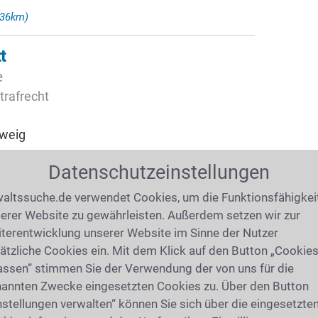
,36km)
t
e
trafrecht
hweig
Datenschutzeinstellungen
47km)
altssuche.de verwendet Cookies, um die Funktionsfähigkei
erer Website zu gewährleisten. Außerdem setzen wir zur
terentwicklung unserer Website im Sinne der Nutzer
on Sehnde
ätzliche Cookies ein. Mit dem Klick auf den Button „Cookie
assen“ stimmen Sie der Verwendung der von uns für die
annten Zwecke eingesetzten Cookies zu. Über den Button
tG mbB
nstellungen verwalten“ können Sie sich über die eingesetzte
r