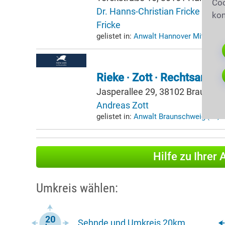
Coo
Dr. Hanns-Christian Fricke
·
Dr. 
kon
Fricke
gelistet in:
Anwalt Hannover Mitte
(17
Rieke ∙ Zott ∙ Rechtsanwäl
Jasperallee 29, 38102 Braunsc
Andreas Zott
gelistet in:
Anwalt Braunschweig
(38,
Hilfe zu Ihrer
Umkreis wählen:
Sehnde und Umkreis 20km