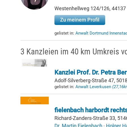
Westenhellweg 124/126, 44137
Zu meinem Profil
gelistet in:
Anwalt Dortmund Innensta
3 Kanzleien im 40 km Umkreis 
Kanzlei Prof. Dr. Petra Be
Adolf-Silverberg-Straße 47, 50
gelistet in:
Anwalt Leverkusen
(27,16k
fielenbach harbordt recht
Richard-Zanders-Straße 33, 514
Dr. Martin Fielenbach
·
Holger H