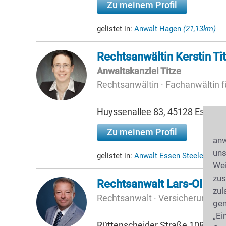
Zu meinem Profil
gelistet in:
Anwalt Hagen
(21,13km)
Rechtsanwältin Kerstin Ti
Anwaltskanzlei Titze
Rechtsanwältin · Fachanwältin fü
Huyssenallee 83, 45128 Essen
Zu meinem Profil
anw
uns
gelistet in:
Anwalt Essen Steele
(23,3
Wei
zus
Rechtsanwalt Lars-Oliver
zul
Rechtsanwalt · Versicherungsbe
gen
„Ei
Rüttenscheider Straße 108, 451