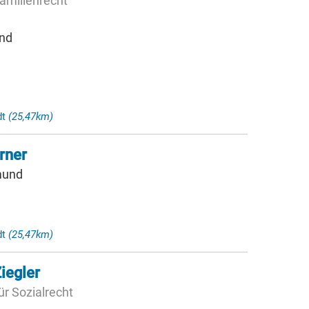
amilienrecht
und
dt
(25,47km)
rner
mund
dt
(25,47km)
iegler
ür Sozialrecht