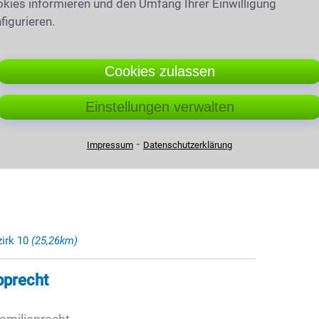
kies informieren und den Umfang Ihrer Einwilligung
figurieren.
d
(24,78km)
Cookies zulassen
Mels
Einstellungen verwalten
Gewerblichen Rechtsschutz
⁃
Impressum
Datenschutzerklärung
zirk 10
(25,26km)
pprecht