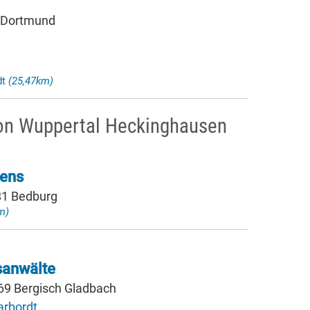
 Dortmund
dt
(25,47km)
von Wuppertal Heckinghausen
rens
181 Bedburg
m)
sanwälte
69 Bergisch Gladbach
arbordt