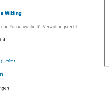
e Witting
 und Fachanwältin für Verwaltungsrecht
tal
f
(2,78km)
en
ingen