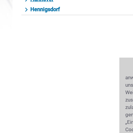
Hennigsdorf
anw
uns
Wei
zus
zul
gen
„Ei
Coo