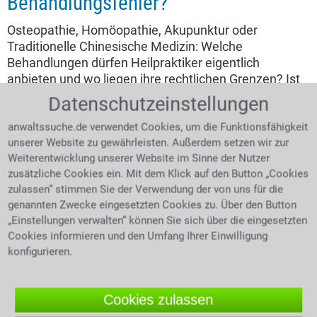
Behandlungsfehler?
Osteopathie, Homöopathie, Akupunktur oder
Traditionelle Chinesische Medizin: Welche
Behandlungen dürfen Heilpraktiker eigentlich
anbieten und wo liegen ihre rechtlichen Grenzen? Ist
die Berufsbezeichnung geschützt und wann muss ein
Datenschutzeinstellungen
Patient an einen Arzt verwiesen werden? Was gilt,
wenn eine falsche Diagnose, eine ungeeignete
anwaltssuche.de verwendet Cookies, um die Funktionsfähigkeit
unserer Website zu gewährleisten. Außerdem setzen wir zur
Therapie oder mangelnde Aufklärung zu
Weiterentwicklung unserer Website im Sinne der Nutzer
gesundheitlichen Schäden führt? Und unter welchen
zusätzliche Cookies ein. Mit dem Klick auf den Button „Cookies
Voraussetzungen können Betroffene Schadensersatz
zulassen“ stimmen Sie der Verwendung der von uns für die
und Schmerzensgeld verlangen?
genannten Zwecke eingesetzten Cookies zu. Über den Button
„Einstellungen verwalten“ können Sie sich über die eingesetzten
4.0 /
5
(693 Bewertungen)
Cookies informieren und den Umfang Ihrer Einwilligung
konfigurieren.
Cookies zulassen