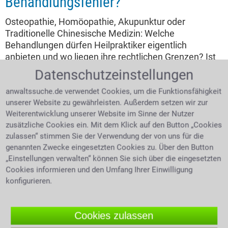
Behandlungsfehler?
Osteopathie, Homöopathie, Akupunktur oder
Traditionelle Chinesische Medizin: Welche
Behandlungen dürfen Heilpraktiker eigentlich
anbieten und wo liegen ihre rechtlichen Grenzen? Ist
die Berufsbezeichnung geschützt und wann muss ein
Datenschutzeinstellungen
Patient an einen Arzt verwiesen werden? Was gilt,
wenn eine falsche Diagnose, eine ungeeignete
anwaltssuche.de verwendet Cookies, um die Funktionsfähigkeit
unserer Website zu gewährleisten. Außerdem setzen wir zur
Therapie oder mangelnde Aufklärung zu
Weiterentwicklung unserer Website im Sinne der Nutzer
gesundheitlichen Schäden führt? Und unter welchen
zusätzliche Cookies ein. Mit dem Klick auf den Button „Cookies
Voraussetzungen können Betroffene Schadensersatz
zulassen“ stimmen Sie der Verwendung der von uns für die
und Schmerzensgeld verlangen?
genannten Zwecke eingesetzten Cookies zu. Über den Button
„Einstellungen verwalten“ können Sie sich über die eingesetzten
4.0 /
5
(694 Bewertungen)
Cookies informieren und den Umfang Ihrer Einwilligung
konfigurieren.
Cookies zulassen