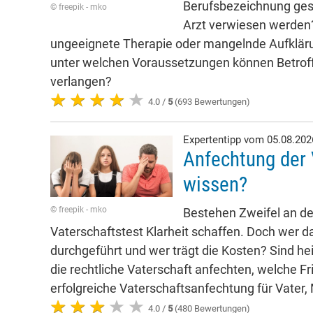
Berufsbezeichnung ges
© freepik - mko
Arzt verwiesen werden?
ungeeignete Therapie oder mangelnde Aufkläru
unter welchen Voraussetzungen können Betro
verlangen?
4.0 /
5
(693 Bewertungen)
Expertentipp vom 05.08.20
Anfechtung der 
wissen?
© freepik - mko
Bestehen Zweifel an der
Vaterschaftstest Klarheit schaffen. Doch wer da
durchgeführt und wer trägt die Kosten? Sind he
die rechtliche Vaterschaft anfechten, welche Fr
erfolgreiche Vaterschaftsanfechtung für Vater,
4.0 /
5
(480 Bewertungen)