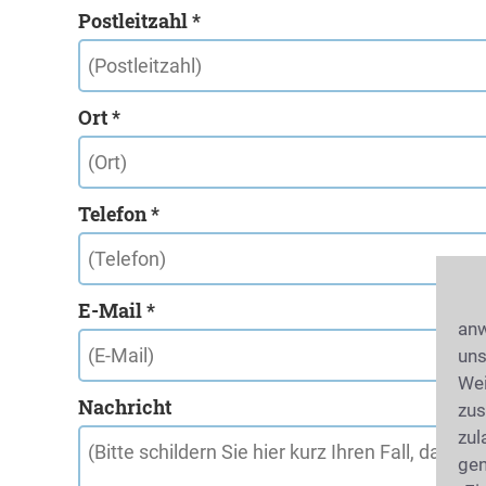
Postleitzahl *
Ort *
Telefon *
E-Mail *
anw
uns
Wei
Nachricht
zus
zul
gen