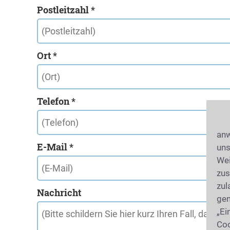
Postleitzahl *
Ort *
Telefon *
anw
E-Mail *
uns
Wei
zus
zul
Nachricht
gen
„Ei
Coo