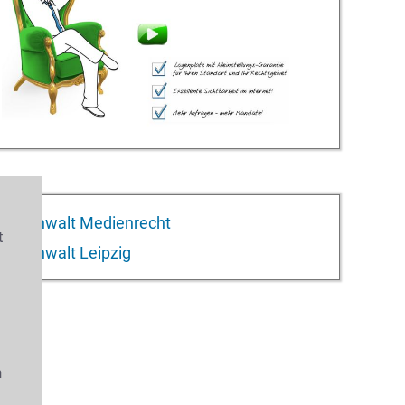
Anwalt Medienrecht
t
Anwalt Leipzig
s
n