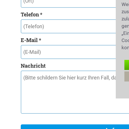
Wei
zus
Telefon *
zul
gen
„Ei
E-Mail *
Coo
kon
Nachricht