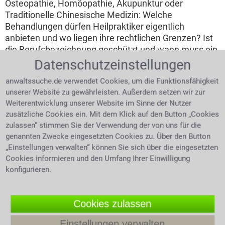
Osteopathie, Homöopathie, Akupunktur oder
Traditionelle Chinesische Medizin: Welche
Behandlungen dürfen Heilpraktiker eigentlich
anbieten und wo liegen ihre rechtlichen Grenzen? Ist
die Berufsbezeichnung geschützt und wann muss ein
Patient an einen Arzt verwiesen werden? Was gilt,
Datenschutzeinstellungen
wenn eine falsche Diagnose, eine ungeeignete
anwaltssuche.de verwendet Cookies, um die Funktionsfähigkeit
Therapie oder mangelnde Aufklärung zu
unserer Website zu gewährleisten. Außerdem setzen wir zur
gesundheitlichen Schäden führt? Und unter welchen
Weiterentwicklung unserer Website im Sinne der Nutzer
Voraussetzungen können Betroffene Schadensersatz
zusätzliche Cookies ein. Mit dem Klick auf den Button „Cookies
und Schmerzensgeld verlangen?
zulassen“ stimmen Sie der Verwendung der von uns für die
genannten Zwecke eingesetzten Cookies zu. Über den Button
4.0 /
5
(694 Bewertungen)
„Einstellungen verwalten“ können Sie sich über die eingesetzten
Cookies informieren und den Umfang Ihrer Einwilligung
konfigurieren.
Cookies zulassen
Einstellungen verwalten