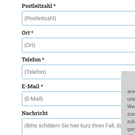
Postleitzahl *
Ort *
Telefon *
E-Mail *
anw
uns
Wei
Nachricht
zus
zul
gen