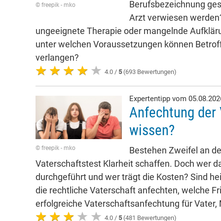
Berufsbezeichnung ges
© freepik - mko
Arzt verwiesen werden?
ungeeignete Therapie oder mangelnde Aufkläru
unter welchen Voraussetzungen können Betro
verlangen?
4.0 /
5
(693 Bewertungen)
Expertentipp vom 05.08.20
Anfechtung der 
wissen?
© freepik - mko
Bestehen Zweifel an der
Vaterschaftstest Klarheit schaffen. Doch wer da
durchgeführt und wer trägt die Kosten? Sind he
die rechtliche Vaterschaft anfechten, welche Fr
erfolgreiche Vaterschaftsanfechtung für Vater,
4.0 /
5
(481 Bewertungen)