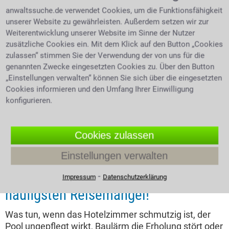
4.0 /
5
(480 Bewertungen)
anwaltssuche.de verwendet Cookies, um die Funktionsfähigkeit
unserer Website zu gewährleisten. Außerdem setzen wir zur
Weiterentwicklung unserer Website im Sinne der Nutzer
zusätzliche Cookies ein. Mit dem Klick auf den Button „Cookies
zulassen“ stimmen Sie der Verwendung der von uns für die
genannten Zwecke eingesetzten Cookies zu. Über den Button
„Einstellungen verwalten“ können Sie sich über die eingesetzten
Cookies informieren und den Umfang Ihrer Einwilligung
konfigurieren.
Cookies zulassen
Expertentipp vom 03.08.2026
Einstellungen verwalten
Reisepreis mindern – die 10
⁃
Impressum
Datenschutzerklärung
häufigsten Reisemängel!
Was tun, wenn das Hotelzimmer schmutzig ist, der
Pool ungepflegt wirkt, Baulärm die Erholung stört oder