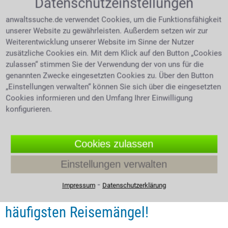
Datenschutzeinstellungen
anwaltssuche.de verwendet Cookies, um die Funktionsfähigkeit
4.0 /
5
(479 Bewertungen)
unserer Website zu gewährleisten. Außerdem setzen wir zur
Weiterentwicklung unserer Website im Sinne der Nutzer
zusätzliche Cookies ein. Mit dem Klick auf den Button „Cookies
zulassen“ stimmen Sie der Verwendung der von uns für die
genannten Zwecke eingesetzten Cookies zu. Über den Button
„Einstellungen verwalten“ können Sie sich über die eingesetzten
Cookies informieren und den Umfang Ihrer Einwilligung
konfigurieren.
Cookies zulassen
Einstellungen verwalten
Expertentipp vom 03.08.2026
⁃
Impressum
Datenschutzerklärung
Reisepreis mindern – die 10
häufigsten Reisemängel!