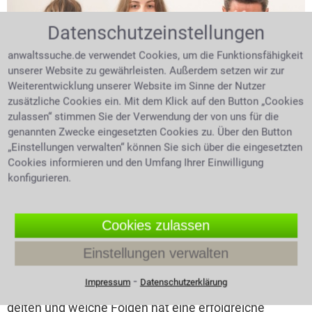
Datenschutzeinstellungen
anwaltssuche.de verwendet Cookies, um die Funktionsfähigkeit
unserer Website zu gewährleisten. Außerdem setzen wir zur
Weiterentwicklung unserer Website im Sinne der Nutzer
zusätzliche Cookies ein. Mit dem Klick auf den Button „Cookies
zulassen“ stimmen Sie der Verwendung der von uns für die
Expertentipp vom 05.08.2026
genannten Zwecke eingesetzten Cookies zu. Über den Button
„Einstellungen verwalten“ können Sie sich über die eingesetzten
Anfechtung der Vaterschaft: Was
Cookies informieren und den Umfang Ihrer Einwilligung
konfigurieren.
muss ich wissen?
Bestehen Zweifel an der biologischen Vaterschaft,
Cookies zulassen
kann ein Vaterschaftstest Klarheit schaffen. Doch wer
darf einen solchen Test verlangen, wie wird er
Einstellungen verwalten
durchgeführt und wer trägt die Kosten? Sind
heimliche Vaterschaftstests zulässig? Wer kann die
⁃
Impressum
Datenschutzerklärung
rechtliche Vaterschaft anfechten, welche Fristen
gelten und welche Folgen hat eine erfolgreiche