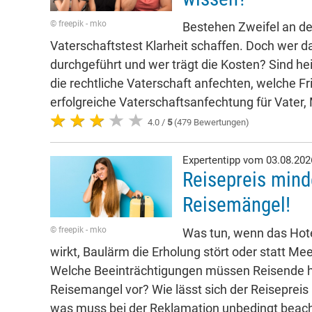
© freepik - mko
Bestehen Zweifel an der
Vaterschaftstest Klarheit schaffen. Doch wer da
durchgeführt und wer trägt die Kosten? Sind he
die rechtliche Vaterschaft anfechten, welche Fr
erfolgreiche Vaterschaftsanfechtung für Vater,
4.0 /
5
(479 Bewertungen)
Expertentipp vom 03.08.20
Reisepreis mind
Reisemängel!
© freepik - mko
Was tun, wenn das Hote
wirkt, Baulärm die Erholung stört oder statt Mee
Welche Beeinträchtigungen müssen Reisende h
Reisemangel vor? Wie lässt sich der Reisepreis
was muss bei der Reklamation unbedingt beac