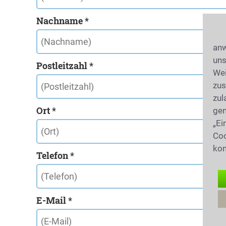
Nachname *
anw
uns
Postleitzahl *
Wei
zus
zul
Ort *
gen
„Ei
Coo
kon
Telefon *
E-Mail *