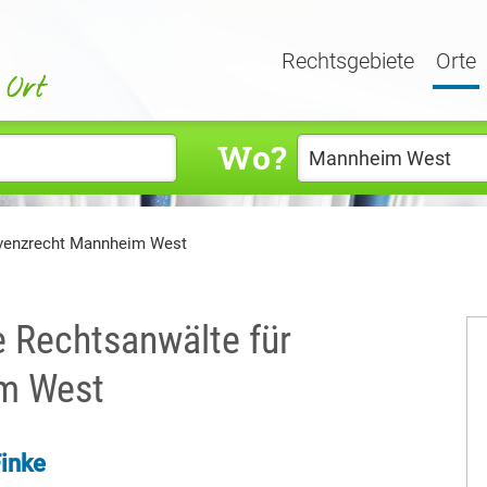
Rechtsgebiete
Orte
Wo?
lvenzrecht Mannheim West
e Rechtsanwälte für
im West
Finke