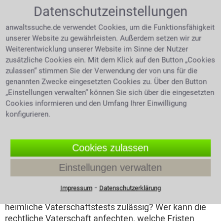
Datenschutzeinstellungen
anwaltssuche.de verwendet Cookies, um die Funktionsfähigkeit
unserer Website zu gewährleisten. Außerdem setzen wir zur
Weiterentwicklung unserer Website im Sinne der Nutzer
zusätzliche Cookies ein. Mit dem Klick auf den Button „Cookies
zulassen“ stimmen Sie der Verwendung der von uns für die
genannten Zwecke eingesetzten Cookies zu. Über den Button
„Einstellungen verwalten“ können Sie sich über die eingesetzten
Cookies informieren und den Umfang Ihrer Einwilligung
Expertentipp vom 05.08.2026
konfigurieren.
Anfechtung der Vaterschaft: Was
muss ich wissen?
Cookies zulassen
Bestehen Zweifel an der biologischen Vaterschaft,
Einstellungen verwalten
kann ein Vaterschaftstest Klarheit schaffen. Doch wer
darf einen solchen Test verlangen, wie wird er
⁃
Impressum
Datenschutzerklärung
durchgeführt und wer trägt die Kosten? Sind
heimliche Vaterschaftstests zulässig? Wer kann die
rechtliche Vaterschaft anfechten, welche Fristen