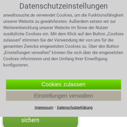
muss ich wissen?
Datenschutzeinstellungen
anwaltssuche.de verwendet Cookies, um die Funktionsfähigkeit
Bestehen Zweifel an der biologischen Vaterschaft,
unserer Website zu gewährleisten. Außerdem setzen wir zur
kann ein Vaterschaftstest Klarheit schaffen. Doch wer
Weiterentwicklung unserer Website im Sinne der Nutzer
darf einen solchen Test verlangen, wie wird er
zusätzliche Cookies ein. Mit dem Klick auf den Button „Cookies
durchgeführt und wer trägt die Kosten? Sind
zulassen“ stimmen Sie der Verwendung der von uns für die
heimliche Vaterschaftstests zulässig? Wer kann die
genannten Zwecke eingesetzten Cookies zu. Über den Button
rechtliche Vaterschaft anfechten, welche Fristen
„Einstellungen verwalten“ können Sie sich über die eingesetzten
gelten und welche Folgen hat eine erfolgreiche
Cookies informieren und den Umfang Ihrer Einwilligung
Vaterschaftsanfechtung für Vater, Mutter und Kind?
konfigurieren.
4.0 /
5
(481 Bewertungen)
Cookies zulassen
Teilnehmer
Einstellungen verwalten
werden:
Jetzt
⁃
Impressum
Datenschutzerklärung
Rabattaktion
sichern