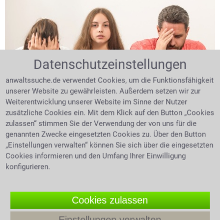
Datenschutzeinstellungen
anwaltssuche.de verwendet Cookies, um die Funktionsfähigkeit
unserer Website zu gewährleisten. Außerdem setzen wir zur
Weiterentwicklung unserer Website im Sinne der Nutzer
Expertentipp vom 05.08.2026
zusätzliche Cookies ein. Mit dem Klick auf den Button „Cookies
zulassen“ stimmen Sie der Verwendung der von uns für die
Anfechtung der Vaterschaft: Was
genannten Zwecke eingesetzten Cookies zu. Über den Button
„Einstellungen verwalten“ können Sie sich über die eingesetzten
muss ich wissen?
Cookies informieren und den Umfang Ihrer Einwilligung
konfigurieren.
Bestehen Zweifel an der biologischen Vaterschaft,
kann ein Vaterschaftstest Klarheit schaffen. Doch wer
darf einen solchen Test verlangen, wie wird er
Cookies zulassen
durchgeführt und wer trägt die Kosten? Sind
heimliche Vaterschaftstests zulässig? Wer kann die
Einstellungen verwalten