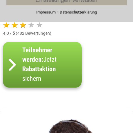
rechtliche Vaterschaft anfechten, welche Fristen
gelten und welche Folgen hat eine erfolgreiche
⁃
Impressum
Datenschutzerklärung
Vaterschaftsanfechtung für Vater, Mutter und Kind?
4.0 /
5
(482 Bewertungen)
Teilnehmer
werden:
Jetzt
Rabattaktion
sichern