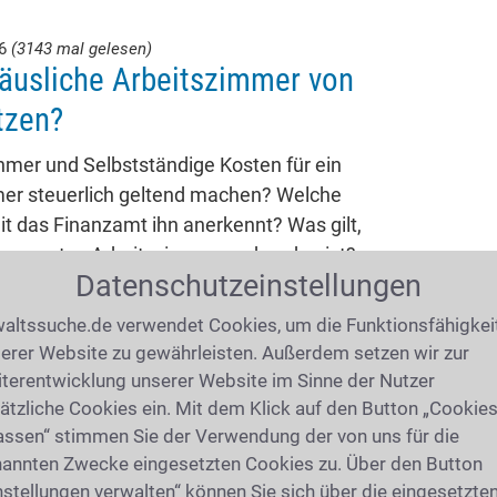
26
(3143 mal gelesen)
äusliche Arbeitszimmer von
tzen?
mer und Selbstständige Kosten für ein
mer steuerlich geltend machen? Welche
t das Finanzamt ihn anerkennt? Was gilt,
 separates Arbeitszimmer vorhanden ist?
Datenschutzeinstellungen
unter welchen Voraussetzungen können
itszimmer geltend machen?
altssuche.de verwendet Cookies, um die Funktionsfähigkei
erer Website zu gewährleisten. Außerdem setzen wir zur
terentwicklung unserer Website im Sinne der Nutzer
26
ätzliche Cookies ein. Mit dem Klick auf den Button „Cookie
(2535 mal gelesen)
s Eigentümer und Mieter jetzt
assen“ stimmen Sie der Verwendung der von uns für die
annten Zwecke eingesetzten Cookies zu. Über den Button
nstellungen verwalten“ können Sie sich über die eingesetzte