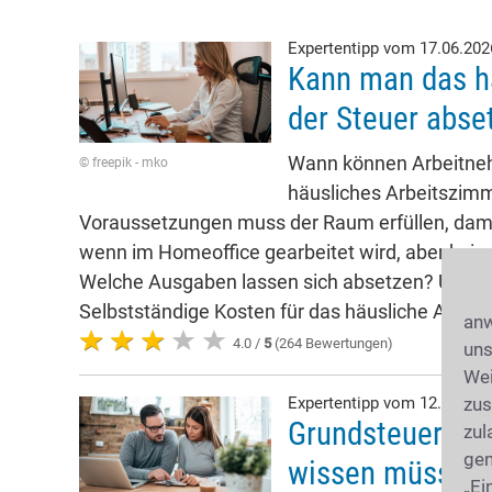
Expertentipp vom 17.06.20
Kann man das h
der Steuer abse
Wann können Arbeitneh
© freepik - mko
häusliches Arbeitszim
Voraussetzungen muss der Raum erfüllen, dami
wenn im Homeoffice gearbeitet wird, aber kein
Welche Ausgaben lassen sich absetzen? Und 
Selbstständige Kosten für das häusliche Arbe
anw
4.0 /
5
(264 Bewertungen)
uns
Wei
Expertentipp vom 12.06.20
zus
Grundsteuer: Wa
zul
gen
wissen müssen!
„Ei