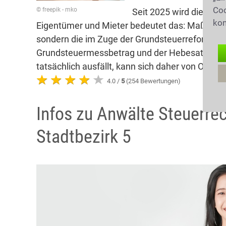
Coo
© freepik - mko
Seit 2025 wird die Gru
kon
Eigentümer und Mieter bedeutet das: Maßgeblich
sondern die im Zuge der Grundsteuerreform neu
Grundsteuermessbetrag und der Hebesatz der j
tatsächlich ausfällt, kann sich daher von Ort zu
4.0 /
5
(254 Bewertungen)
Infos zu Anwälte Steuerrec
Stadtbezirk 5