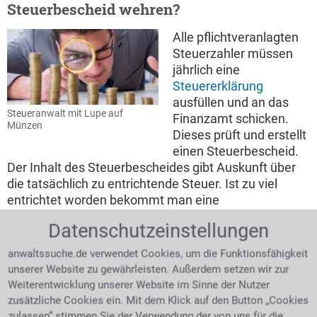
Steuerbescheid wehren?
Alle pflichtveranlagten
Steuerzahler müssen
jährlich eine
Steuererklärung
ausfüllen und an das
Steueranwalt mit Lupe auf
Finanzamt schicken.
Münzen
Dieses prüft und erstellt
einen Steuerbescheid.
Der Inhalt des Steuerbescheides gibt Auskunft über
die tatsächlich zu entrichtende Steuer. Ist zu viel
entrichtet worden bekommt man eine
Rückerstattung, war es zu wenig wird man zur
Datenschutzeinstellungen
Nachzahlung aufgefordert. Wie gegen jeden
amtlichen Bescheid sind auch gegen den
anwaltssuche.de verwendet Cookies, um die Funktionsfähigkeit
Steuerbescheid Rechtsmittel möglich, zunächst per
unserer Website zu gewährleisten. Außerdem setzen wir zur
Einspruch, dann auf dem Wege einer Klage. Ohne
Weiterentwicklung unserer Website im Sinne der Nutzer
Fachwissen ist es kaum möglich, Steuerprobleme
zusätzliche Cookies ein. Mit dem Klick auf den Button „Cookies
richtig anzugehen. Fragen Sie einen Anwalt für
zulassen“ stimmen Sie der Verwendung der von uns für die