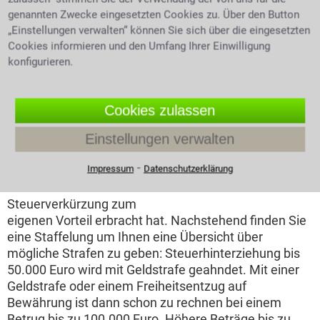
Steuerrecht in Heilbad Heiligenstadt zu Ihrem
genannten Zwecke eingesetzten Cookies zu. Über den Button
Steuerbescheid.
„Einstellungen verwalten“ können Sie sich über die eingesetzten
Cookies informieren und den Umfang Ihrer Einwilligung
Steuerhinterziehung
konfigurieren.
Die Finanzbehörden
bewusst in Unkenntnis
Cookies zulassen
über steuer erhebliche
Tatsachen zu lassen ist
Einstellungen verwalten
als Steuerhinterziehung
⁃
Buchhalterin berechnet
Impressum
Datenschutzerklärung
zu bewerten. Da dieses
Steuerdaten
Verhalten eine
Steuerverkürzung zum
eigenen Vorteil erbracht hat. Nachstehend finden Sie
eine Staffelung um Ihnen eine Übersicht über
mögliche Strafen zu geben: Steuerhinterziehung bis
50.000 Euro wird mit Geldstrafe geahndet. Mit einer
Geldstrafe oder einem Freiheitsentzug auf
Bewährung ist dann schon zu rechnen bei einem
Betrug bis zu 100.000 Euro. Höhere Beträge bis zu