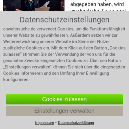
abgegeben haben, wird
sie durch das Finanzamt
geprüft und nach
Datenschutzeinstellungen
Steueranwalt überprüft
Abschluss der Prüfung
Steuerbescheid
anwaltssuche.de verwendet Cookies, um die Funktionsfähigkeit
wird ein Steuerbescheid
unserer Website zu gewährleisten. Außerdem setzen wir zur
zugestellt. In diesem
Weiterentwicklung unserer Website im Sinne der Nutzer
steht dann die Information über evtl. zu viel oder zu
zusätzliche Cookies ein. Mit dem Klick auf den Button „Cookies
wenig entrichtete Steuer mit der erfreulichen
zulassen“ stimmen Sie der Verwendung der von uns für die
Nachricht der Rückerstattung oder der Aufforderung
genannten Zwecke eingesetzten Cookies zu. Über den Button
zu wenig geleistete Steuer nachzuzahlen. Die
„Einstellungen verwalten“ können Sie sich über die eingesetzten
Rechtsmittel, die man gegen einen fraglichen
Cookies informieren und den Umfang Ihrer Einwilligung
Steuerbescheid hat, sind als erster Schritt der
konfigurieren.
Einspruch und als zweiter Schritt die Klage. Die Tiefe
des Steuerrechts ist nur schwer zu durchleuchten,
hier ist Fachwissen gefragt. Bei Fragen zu Ihrem
Cookies zulassen
Steuerbescheid holen Sie sich einen fachkundigen
Anwalt für Strafrecht zu Hilfe.
Einstellungen verwalten
Steuerhinterziehung
⁃
Impressum
Datenschutzerklärung