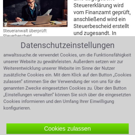
Steuererklärung wird
vom Finanzamt geprüft,
anschließend wird ein
Steuerbescheid erstellt
Steueranwalt überprüft
und zugesandt. In
Steuerbescheid
diesem steht dann die
Datenschutzeinstellungen
Information über evtl. zu
viel oder zu wenig entrichtete Steuer mit der
anwaltssuche.de verwendet Cookies, um die Funktionsfähigkeit
erfreulichen Nachricht der Rückerstattung oder der
unserer Website zu gewährleisten. Außerdem setzen wir zur
Aufforderung zu wenig geleistete Steuer
Weiterentwicklung unserer Website im Sinne der Nutzer
nachzuzahlen. Die Rechtsmittel, die man gegen einen
zusätzliche Cookies ein. Mit dem Klick auf den Button „Cookies
fraglichen Steuerbescheid hat, sind als erster Schritt
zulassen“ stimmen Sie der Verwendung der von uns für die
genannten Zwecke eingesetzten Cookies zu. Über den Button
der Einspruch und als zweiter Schritt die Klage. Ohne
„Einstellungen verwalten“ können Sie sich über die eingesetzten
Fachwissen ist es kaum möglich, Steuerprobleme
Cookies informieren und den Umfang Ihrer Einwilligung
richtig anzugehen. Bei Fragen zu Ihrem
konfigurieren.
Steuerbescheid holen Sie sich einen fachkundigen
Anwalt für Strafrecht zu Hilfe.
Cookies zulassen
Steuerhinterziehung