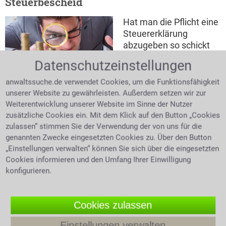
Steuerbescheid
Hat man die Pflicht eine
Steuererklärung
abzugeben so schickt
man diese an das
Datenschutzeinstellungen
Finanzamt. Nach
Steueranwalt mit Lupe auf
Prüfung wird dann ein
anwaltssuche.de verwendet Cookies, um die Funktionsfähigkeit
Münzen
Steuerbescheid erstellt
unserer Website zu gewährleisten. Außerdem setzen wir zur
und zugeschickt. Der
Weiterentwicklung unserer Website im Sinne der Nutzer
Steuerbescheid teilt Ihnen mit, was Sie für das Jahr
zusätzliche Cookies ein. Mit dem Klick auf den Button „Cookies
an Steuern zu entrichten haben, bzw. ob Sie evtl. zu
zulassen“ stimmen Sie der Verwendung der von uns für die
viel gezahlt haben und daher mit einer Erstattung
genannten Zwecke eingesetzten Cookies zu. Über den Button
„Einstellungen verwalten“ können Sie sich über die eingesetzten
rechnen können. Zweifelt man den Steuerbescheid
Cookies informieren und den Umfang Ihrer Einwilligung
des Finanzamtes an, bleibt die Möglichkeit des
konfigurieren.
Einspruchs innerhalb eines Monats. Die Tiefe des
Steuerrechts ist nur schwer zu durchleuchten, hier ist
Fachwissen gefragt. Fragen Sie einen Anwalt für
Cookies zulassen
Steuerrecht in Merzenich zu Ihrem Steuerbescheid.
Einstellungen verwalten