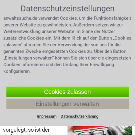
Abschluss der Prüfung
Steuerbescheid
Datenschutzeinstellungen
wird ein Steuerbescheid
zugestellt. Dieser gibt
anwaltssuche.de verwendet Cookies, um die Funktionsfähigkeit
Auskunft über zu viel oder zu wenig entrichtete
unserer Website zu gewährleisten. Außerdem setzen wir zur
Steuer mit dem Hinweis der Rückerstattung oder der
Weiterentwicklung unserer Website im Sinne der Nutzer
Aufforderung zur Nachzahlung. Wie gegen jeden
zusätzliche Cookies ein. Mit dem Klick auf den Button „Cookies
amtlichen Bescheid sind auch gegen den
zulassen“ stimmen Sie der Verwendung der von uns für die
Steuerbescheid Rechtsmittel möglich, zunächst per
genannten Zwecke eingesetzten Cookies zu. Über den Button
Einspruch, dann auf dem Wege einer Klage. Die Tiefe
„Einstellungen verwalten“ können Sie sich über die eingesetzten
des Steuerrechts ist nur schwer zu durchleuchten,
Cookies informieren und den Umfang Ihrer Einwilligung
hier ist Fachwissen gefragt. Wenden Sie sich daher an
konfigurieren.
einen Anwalt, wenn der Fiskus Ihre Rechte
missachtet.
Cookies zulassen
Steuerhinterziehung
Einstellungen verwalten
Wurden dem Finanzamt
⁃
unrichtige oder
Impressum
Datenschutzerklärung
unvollständige Angaben
vorgelegt, so ist der