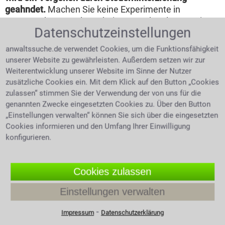
geahndet.
Machen Sie keine Experimente in
Steuerrechts-Angelegenheiten, sondern lassen Sie
Datenschutzeinstellungen
sich von einem Steuerfachmann beraten. Wir helfen
Ihnen einen Anwalt für Steuerrecht in Ihrer Nähe zu
anwaltssuche.de verwendet Cookies, um die Funktionsfähigkeit
finden.
unserer Website zu gewährleisten. Außerdem setzen wir zur
Weiterentwicklung unserer Website im Sinne der Nutzer
Rechtsmittel gegen den Steuerbescheid
zusätzliche Cookies ein. Mit dem Klick auf den Button „Cookies
zulassen“ stimmen Sie der Verwendung der von uns für die
Hat man die Pflicht eine
genannten Zwecke eingesetzten Cookies zu. Über den Button
Steuererklärung
„Einstellungen verwalten“ können Sie sich über die eingesetzten
abzugeben so schickt
Cookies informieren und den Umfang Ihrer Einwilligung
man diese an das
konfigurieren.
Finanzamt. Nach
Steueranwalt widerspricht
Prüfung wird dann ein
Finanzamt
Steuerbescheid erstellt
Cookies zulassen
und zugeschickt. Der
Steuerbescheid teilt Ihnen mit, was Sie für das Jahr
Einstellungen verwalten
an Steuern zu entrichten haben, bzw. ob Sie evtl. zu
⁃
viel gezahlt haben und daher mit einer Erstattung
Impressum
Datenschutzerklärung
rechnen können. Gegen einen fehlerhaften