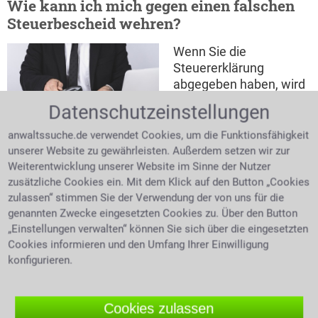
Wie kann ich mich gegen einen falschen
Steuerbescheid wehren?
Wenn Sie die
Steuererklärung
abgegeben haben, wird
sie durch das Finanzamt
Datenschutzeinstellungen
geprüft und nach
Anwalt prüft mit Lupe
Abschluss der Prüfung
anwaltssuche.de verwendet Cookies, um die Funktionsfähigkeit
Steuerbescheid
wird ein Steuerbescheid
unserer Website zu gewährleisten. Außerdem setzen wir zur
zugestellt. Darin steht
Weiterentwicklung unserer Website im Sinne der Nutzer
dann die tatsächlich zu entrichtende Steuer mit der
zusätzliche Cookies ein. Mit dem Klick auf den Button „Cookies
Aufforderung eine Nachzahlung zu leisten oder auch
zulassen“ stimmen Sie der Verwendung der von uns für die
genannten Zwecke eingesetzten Cookies zu. Über den Button
einer Erstattung zurücküberwiesen zu bekommen.
„Einstellungen verwalten“ können Sie sich über die eingesetzten
Zweifelt man den Steuerbescheid des Finanzamtes
Cookies informieren und den Umfang Ihrer Einwilligung
an, bleibt die Möglichkeit des Einspruchs innerhalb
konfigurieren.
eines Monats. Das Steuerrecht ist ein komplexes,
schwer durchschaubares Rechtsgebiet. Wenden Sie
sich daher an einen Anwalt, wenn der Fiskus Ihre
Cookies zulassen
Rechte missachtet.