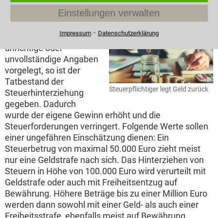
Einstellungen verwalten
Steuerhinterziehung
⁃
Impressum
Datenschutzerklärung
Wurden dem Finanzamt
unrichtige oder
unvollständige Angaben
vorgelegt, so ist der
Tatbestand der
Steuerpflichtiger legt Geld zurück
Steuerhinterziehung
gegeben. Dadurch
wurde der eigene Gewinn erhöht und die
Steuerforderungen verringert. Folgende Werte sollen
einer ungefähren Einschätzung dienen: Ein
Steuerbetrug von maximal 50.000 Euro zieht meist
nur eine Geldstrafe nach sich. Das Hinterziehen von
Steuern in Höhe von 100.000 Euro wird verurteilt mit
Geldstrafe oder auch mit Freiheitsentzug auf
Bewährung. Höhere Beträge bis zu einer Million Euro
werden dann sowohl mit einer Geld- als auch einer
Freiheitsstrafe, ebenfalls meist auf Bewährung,