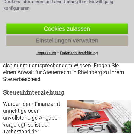
Cookies informieren und den Umfang Ihrer Einwilligung
Inhalt des Steuerbescheides gibt Auskunft über die
konfigurieren.
tatsächlich zu entrichtende Steuer. Ist zu viel
entrichtet worden bekommt man eine
Rückerstattung, war es zu wenig wird man zur
Cookies zulassen
Nachzahlung aufgefordert. Wie gegen jeden
amtlichen Bescheid sind auch gegen den
Einstellungen verwalten
Steuerbescheid Rechtsmittel möglich, zunächst per
Einspruch, dann auf dem Wege einer Klage. Das sehr
⁃
Impressum
Datenschutzerklärung
komplexe Rechtsgebiet des Steuerrechts erschließt
sich nur mit entsprechendem Wissen. Fragen Sie
einen Anwalt für Steuerrecht in Rheinberg zu Ihrem
Steuerbescheid.
Steuerhinterziehung
Wurden dem Finanzamt
unrichtige oder
unvollständige Angaben
vorgelegt, so ist der
Tatbestand der