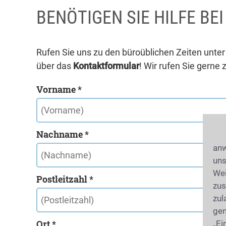
BENÖTIGEN SIE HILFE BE
Rufen Sie uns zu den büroüblichen Zeiten unte
über das
Kontaktformular
! Wir rufen Sie gerne 
Vorname *
Nachname *
anw
uns
Wei
Postleitzahl *
zus
zul
gen
Ort *
„Ei