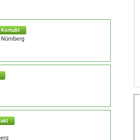
Kontakt
 Nürnberg
takt
berg