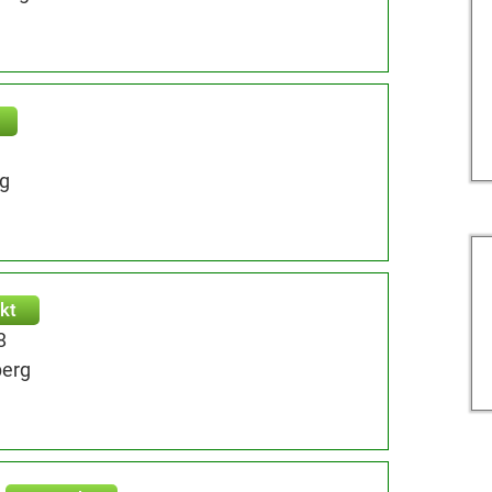
rg
kt
8
berg