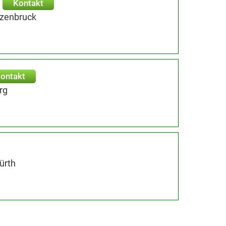
Kontakt
rzenbruck
ontakt
rg
ürth