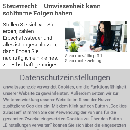
Steuerrecht – Unwissenheit kann
schlimme Folgen haben
Stellen Sie sich vor Sie
erben, zahlen
Erbschaftssteuer und
alles ist abgeschlossen,
dann finden Sie
Steueranwältin prüft
nachträglich ein kleines,
Steuerhinterziehung
zur Erbschaft gehöriges
Sparguthaben, das nicht
Datenschutzeinstellungen
in der Erbmasse angegeben war, so muss dies
unverzüglich nachgeholt werden.
Verschweigen oder
anwaltssuche.de verwendet Cookies, um die Funktionsfähigkeit
verschleppen der Mitteilung dem Nachlassgericht
unserer Website zu gewährleisten. Außerdem setzen wir zur
gegenüber ist eine strafbare Handlung.
Schon im
Weiterentwicklung unserer Website im Sinne der Nutzer
Privatleben bringen Veränderungen wie Heirat oder
zusätzliche Cookies ein. Mit dem Klick auf den Button „Cookies
die Geburt eines Kindes, steuerliche Veränderungen
zulassen“ stimmen Sie der Verwendung der von uns für die
mit sich. Ein Firmeninhaber hat jedoch noch mit viel
genannten Zwecke eingesetzten Cookies zu. Über den Button
komplexeren steuerlichen Themen zu kämpfen, die
„Einstellungen verwalten“ können Sie sich über die eingesetzten