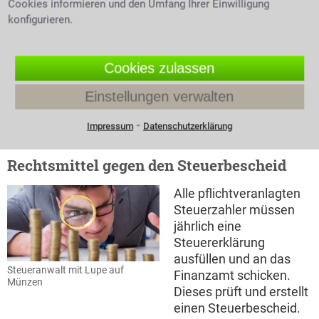
steuerliches Fachwissen erfordern.
Mit oft
Cookies informieren und den Umfang Ihrer Einwilligung
drastischen Strafen wird ein Vergehen durch
konfigurieren.
Steuerhinterziehung geahndet.
Bei Fragen oder
Unsicherheiten ist es deshalb immer besser sich von
Cookies zulassen
einem Rechtsanwalt für Steuerrecht beraten zu
lassen. Auch in Ihrer Umgebung finden Sie mit uns
Einstellungen verwalten
ganz schnell und unverbindlich Hilfe und
Unterstützung durch einen Rechtsanwalt für
⁃
Impressum
Datenschutzerklärung
Steuerrecht.
Rechtsmittel gegen den Steuerbescheid
Alle pflichtveranlagten
Steuerzahler müssen
jährlich eine
Steuererklärung
ausfüllen und an das
Steueranwalt mit Lupe auf
Finanzamt schicken.
Münzen
Dieses prüft und erstellt
einen Steuerbescheid.