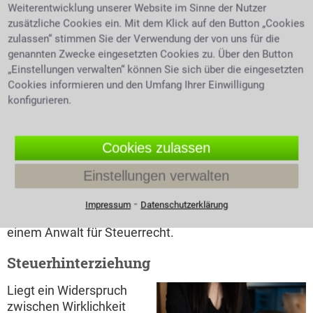
Steuererklärung wird
Weiterentwicklung unserer Website im Sinne der Nutzer
vom Finanzamt geprüft,
zusätzliche Cookies ein. Mit dem Klick auf den Button „Cookies
zulassen“ stimmen Sie der Verwendung der von uns für die
anschließend wird ein
genannten Zwecke eingesetzten Cookies zu. Über den Button
Steuerbescheid erstellt
Rechtsanwältin berät Rechtsmittel
„Einstellungen verwalten“ können Sie sich über die eingesetzten
und zugesandt. Dieser
zu Steuerbescheid
Cookies informieren und den Umfang Ihrer Einwilligung
gibt Auskunft über zu
konfigurieren.
viel oder zu wenig
entrichtete Steuer mit dem Hinweis der
Rückerstattung oder der Aufforderung zur
Cookies zulassen
Nachzahlung. Die Rechtsmittel, die man gegen einen
fraglichen Steuerbescheid hat, sind als erster Schritt
Einstellungen verwalten
der Einspruch und als zweiter Schritt die Klage. Um
das Steuerrecht in seiner Gänze zu verstehen, bedarf
⁃
Impressum
Datenschutzerklärung
es Fachwissen. Im Zweifelsfall holen Sie sich Rat von
einem Anwalt für Steuerrecht.
Steuerhinterziehung
Liegt ein Widerspruch
zwischen Wirklichkeit