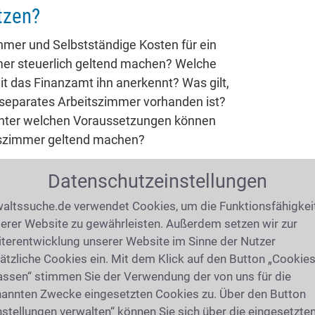
tzen?
mer und Selbstständige Kosten für ein
mer steuerlich geltend machen? Welche
t das Finanzamt ihn anerkennt? Was gilt,
 separates Arbeitszimmer vorhanden ist?
unter welchen Voraussetzungen können
itszimmer geltend machen?
Datenschutzeinstellungen
26
(2536 mal gelesen)
altssuche.de verwendet Cookies, um die Funktionsfähigkei
s Eigentümer und Mieter jetzt
erer Website zu gewährleisten. Außerdem setzen wir zur
terentwicklung unserer Website im Sinne der Nutzer
ätzliche Cookies ein. Mit dem Klick auf den Button „Cookie
ndsteuer nach neuen Regeln erhoben. Für
assen“ stimmen Sie der Verwendung der von uns für die
 sind nicht mehr die alten Einheitswerte,
annten Zwecke eingesetzten Cookies zu. Über den Button
 festgestellten Werte, der
nstellungen verwalten“ können Sie sich über die eingesetzte