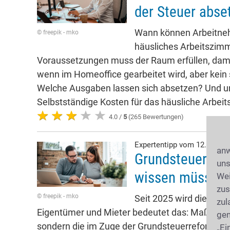
der Steuer abse
Wann können Arbeitneh
© freepik - mko
häusliches Arbeitszim
Voraussetzungen muss der Raum erfüllen, dami
wenn im Homeoffice gearbeitet wird, aber kein
Welche Ausgaben lassen sich absetzen? Und 
Selbstständige Kosten für das häusliche Arbe
4.0 /
5
(265 Bewertungen)
Expertentipp vom 12.06.20
anw
Grundsteuer: Wa
uns
wissen müssen!
Wei
zus
© freepik - mko
Seit 2025 wird die Gru
zul
Eigentümer und Mieter bedeutet das: Maßgeblich
gen
sondern die im Zuge der Grundsteuerreform neu
„Ei