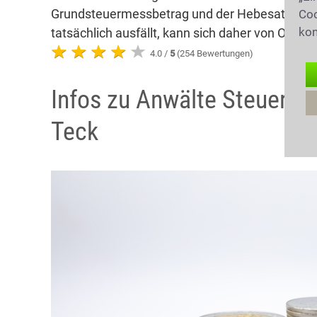
Grundsteuermessbetrag und der Hebesatz der j
Coo
kon
tatsächlich ausfällt, kann sich daher von Ort zu
4.0 /
5
(254 Bewertungen)
Infos zu Anwälte Steuerrec
Teck