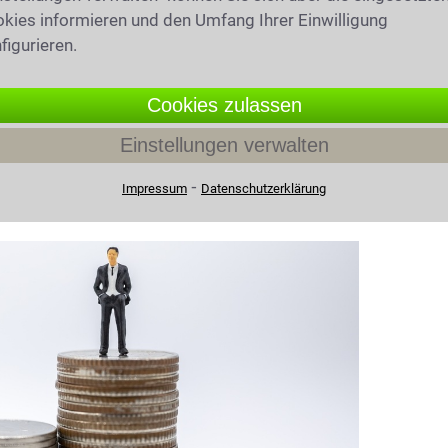
eweiligen Gemeinde. Wie hoch die Belastung
kies informieren und den Umfang Ihrer Einwilligung
figurieren.
 Ort deutlich unterscheiden.
Cookies zulassen
ht in Weilheim an der
Einstellungen verwalten
⁃
Impressum
Datenschutzerklärung