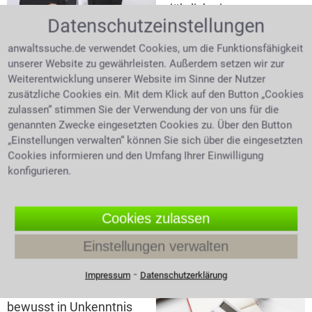
jährlich eine
Datenschutzeinstellungen
Steuererklärung
ausfüllen und an das
anwaltssuche.de verwendet Cookies, um die Funktionsfähigkeit
Anwalt prüft mit Lupe
Finanzamt schicken.
unserer Website zu gewährleisten. Außerdem setzen wir zur
Steuerbescheid
Dieses prüft und erstellt
Weiterentwicklung unserer Website im Sinne der Nutzer
einen Steuerbescheid.
zusätzliche Cookies ein. Mit dem Klick auf den Button „Cookies
Darin steht dann die tatsächlich zu entrichtende
zulassen“ stimmen Sie der Verwendung der von uns für die
Steuer mit der Aufforderung eine Nachzahlung zu
genannten Zwecke eingesetzten Cookies zu. Über den Button
leisten oder auch einer Erstattung zurücküberwiesen
„Einstellungen verwalten“ können Sie sich über die eingesetzten
zu bekommen. Zweifelt man den Steuerbescheid des
Cookies informieren und den Umfang Ihrer Einwilligung
Finanzamtes an, bleibt die Möglichkeit des Einspruchs
konfigurieren.
innerhalb eines Monats. Ohne die nötigen
Fachkenntnisse ist das Steuerrecht sehr verwirrend.
Im Zweifelsfall holen Sie sich Rat von einem Anwalt
Cookies zulassen
für Steuerrecht.
Einstellungen verwalten
Steuerhinterziehung
⁃
Impressum
Datenschutzerklärung
Die Finanzbehörden
bewusst in Unkenntnis