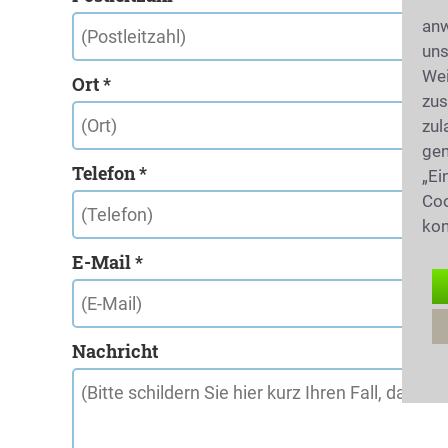
anw
uns
Wei
Ort *
zus
zul
gen
Telefon *
„Ei
Coo
kon
E-Mail *
Nachricht