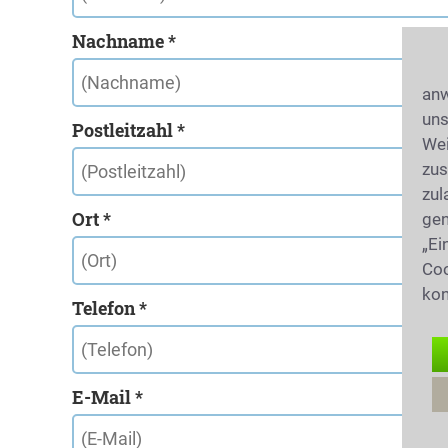
Nachname *
anw
uns
Postleitzahl *
Wei
zus
zul
Ort *
gen
„Ei
Coo
kon
Telefon *
E-Mail *