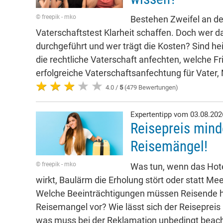
© freepik - mko
Bestehen Zweifel an der
Vaterschaftstest Klarheit schaffen. Doch wer da
durchgeführt und wer trägt die Kosten? Sind he
die rechtliche Vaterschaft anfechten, welche Fr
erfolgreiche Vaterschaftsanfechtung für Vater,
4.0 /
5
(479 Bewertungen)
Expertentipp vom 03.08.20
Reisepreis mind
Reisemängel!
© freepik - mko
Was tun, wenn das Hote
wirkt, Baulärm die Erholung stört oder statt Mee
Welche Beeinträchtigungen müssen Reisende h
Reisemangel vor? Wie lässt sich der Reisepreis
was muss bei der Reklamation unbedingt beac